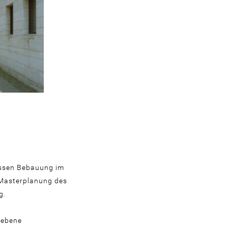
essen Bebauung im
e Masterplanung des
g.
gebene