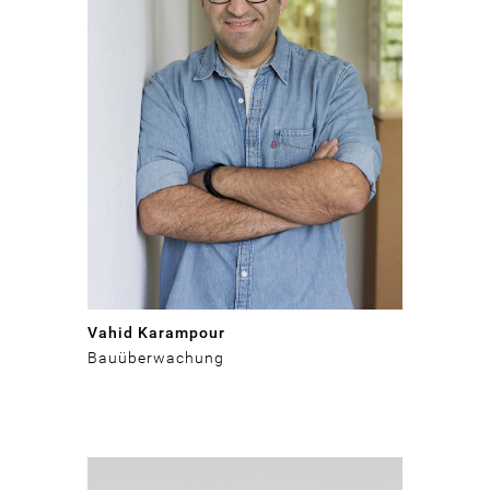
Vahid Karampour
Bauüberwachung