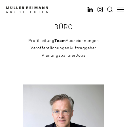
Direkt
zum
Inhalt
BÜRO
Profil
Leitung
Team
Auszeichnungen
Veröffentlichungen
Auftraggeber
Planungspartner
Jobs